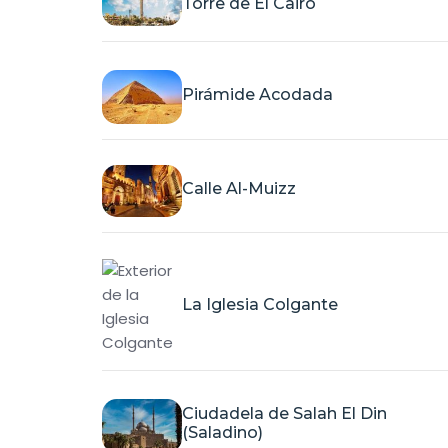
Torre de El Cairo
Pirámide Acodada
Calle Al-Muizz
La Iglesia Colgante
Ciudadela de Salah El Din
(Saladino)