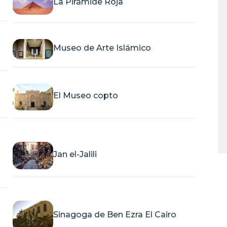
La Pirámide Roja
Museo de Arte Islámico
El Museo copto
Jan el-Jalili
Sinagoga de Ben Ezra El Cairo