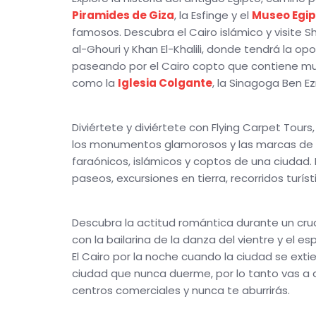
Piramides de Giza
, la Esfinge y el
Museo Egip
famosos. Descubra el Cairo islámico y visite Sh
al-Ghouri y Khan El-Khalili, donde tendrá la 
paseando por el Cairo copto que contiene muc
como la
Iglesia Colgante
, la Sinagoga Ben Ez
Diviértete y diviértete con Flying Carpet Tour
los monumentos glamorosos y las marcas de la t
faraónicos, islámicos y coptos de una ciudad.
paseos, excursiones en tierra, recorridos turís
Descubra la actitud romántica durante un cruce
con la bailarina de la danza del vientre y el 
El Cairo por la noche cuando la ciudad se ext
ciudad que nunca duerme, por lo tanto vas a di
centros comerciales y nunca te aburrirás.