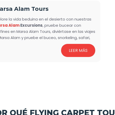
ursiones.
arsa Alam Tours
plore la vida beduina en el desierto con nuestras
rsa Alam
Excursions
, pruebe bucear con
fines en Marsa Alam Tours, diviértase en las viajes
arsa Alam y pruebe el buceo, snorkeling, safari,
sa de delfines, también tenemos variedad de
urs y Excursiones desde Marsa Alam.
LEER MÁS
OR QUÉ FLYING CARPET TOU