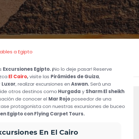
dables a Egipto
as
Excursiones Egipto. ¡
No lo deje pasar! Reserve
zca
El Cairo
,
visite las
Pirámides de Guiza
,
r
Luxor
, realizar excursiones en
Aswan.
Será una
lvide otros destinos como
Hurgada
y
Sharm El sheikh
sación de conocer el
Mar Rojo
poseedor de una
tase protagonista con nuestras excursiones de buceo
n Egipto con Flying Carpet Tours.
xcursiones En El Cairo