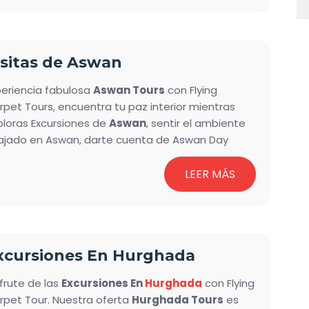
frutar de excursiones de un día desde Luxor a El
iro, Aswan y muchos otros lugares desde Luxor
n Flying Carpet Tours.
isitas de Aswan
periencia fabulosa
Aswan Tours
con Flying
rpet Tours, encuentra tu paz interior mientras
ploras Excursiones de
Aswan
, sentir el ambiente
lajado en Aswan, darte cuenta de Aswan Day
rs Incluyendo los viajes en velero por el río
Nilo
entras te sientes relajado en el espectacular río
LEER MÁS
o, Disfrute de su clima moderado y visite los
cantadores sitios arqueológicos. Excursiones de
wan que ofrece una gran cantidad de
ocionantes excursiones a lugares famosos
xcursiones En Hurghada
mo Templo de philae. Presa alta Obelisco
acabado y más lugares, además, hay muchas
frute de las
Excursiones En
Hurghada
con Flying
sas hermosas que hacer en Aswan con nuestra
rpet Tour. Nuestra oferta
Hurghada Tours
es
ocionante Aswan Tours.