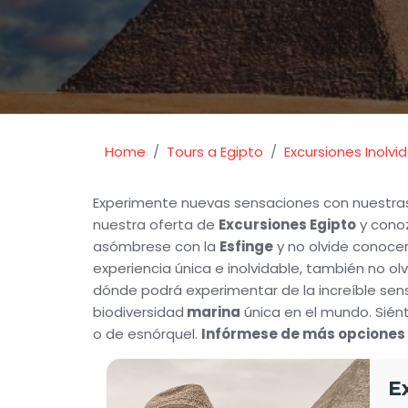
Home
Tours a Egipto
Excursiones Inolvi
Experimente nuevas sensaciones con nuestr
nuestra oferta de
Excursiones Egipto
y cono
asómbrese con la
Esfinge
y no olvide conoce
experiencia única e inolvidable, también no o
dónde podrá experimentar de la increíble sen
biodiversidad
marina
única en el mundo. Sién
o de esnórquel.
Infórmese de más opciones e
E