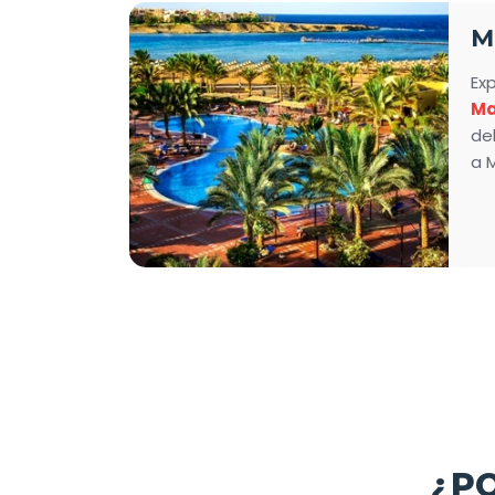
Exc
M
Ex
Ma
del
a M
ca
To
¿P