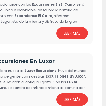
ocionarse con las
Excursiones En El Cairo
, será
o único e inolvidable, descubra la historia de
ipto con
Excursiones El Cairo
, siéntase
otagonista de la misma y disfrute de la gran
riedad de cosas que puede hacer en El Cairo para
 cual puede contar con nuestras excursiones de
LEER MÁS
 solo
día por El Cairo
, de las excursiones que le
ece Flying Carpet Tours y que le permitirá
scubrir lugares mágicos, sentir que ha viajado en
 tiempo visitando
la Pirámides de Giza o de
xcursiones En Luxor
kkara
y
conocer cómo fue el Egipto más
reciente con las increíbles y únicas piezas que se
plore nuestras
Luxor Excursions
, huya del mundo
nservan en el museo de El Cairo.
eno de gente con nuestras
Excursiones En Luxor,
 le llevarán al antiguo Egipto. Con los
Luxor
urs
, se sentirá asombrado mientras camina por
increíble
Valle de los Reyes
, los
Colosos de
emnon
. los Templos de
Karnak
y Luxor y más
LEER MÁS
gares que no deben perderse. Además, puede