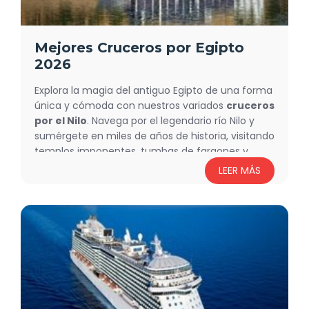
¡Venga ya con nosotros y reserva tu Paquete
Egipto con Flying Carpet Tours para vivir una
experiencia inolvidable!
Mejores Cruceros por Egipto
2026
Explora la magia del antiguo Egipto de una forma
única y cómoda con nuestros variados
cruceros
por el Nilo
. Navega por el legendario río Nilo y
sumérgete en miles de años de historia, visitando
templos imponentes, tumbas de faraones y
paisajes inolvidables, mientras disfrutas de una
LEER MÁS
experiencia inolvidable a bordo.
Cruceros Por el Nilo entre Luxor y Asuán con
varias categorías de cruceros desde los baratos
hasta los más Lujos, Cruceros por el Nilo en
Lago
Nasser
, Crucero de Dahabiya; la más antigua
manera de viajer en el Nilo de Lujo entre Luxor y
Asuán.