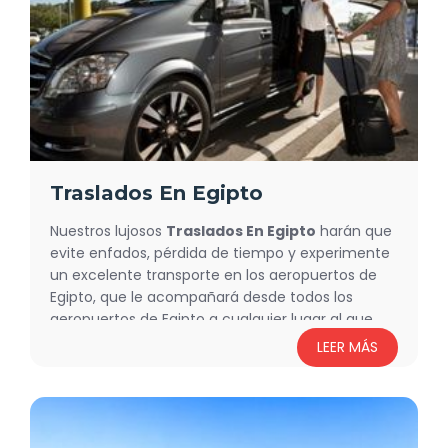
Venga ya y disfrute al máximo nuestras
excursiones en tierra por Egipto con Costa
Cruceros
Traslados En Egipto
Nuestros lujosos
Traslados En Egipto
harán que
evite enfados, pérdida de tiempo y experimente
un excelente transporte en los aeropuertos de
Egipto, que le acompañará desde todos los
aeropuertos de Egipto a cualquier lugar al que
desee ir, sentirse relajado y cómodo con nuestro
LEER MÁS
lujoso transporte en Egipto. Además, Flying
Carpet Tours le ofrecerá una gran cantidad de
recorridos de lujo para explorar los lugares más
bellos y emocionantes de Egipto.