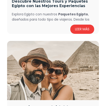
Descubre Nuestros Tours y
Paquetes
Egipto
con las Mejores Experiencias
Explora Egipto con nuestros
Paquetes Egipto
,
diseñados para todo tipo de viajeros. Desde los
emblemáticos tours clásicos por
El Cairo
,
LEER MÁS
Crucero por el Nilo, Luxor y Asuán, hasta viajes de
lujo, aventuras en el desierto y estancias en los
resorts del Mar Rojo, tenemos la opción ideal para
ti. Vive la grandeza de las pirámides, navega por
el Nilo y sumérgete en la historia y cultura egipcia
con excursiones guiadas en español.
Nuestros
Paquetes Egipto
incluyen desde
opciones económicas hasta viajes de lujo con
alojamientos exclusivos. Celebra momentos
especiales con nuestros viajes de luna de miel,
descubre la magia del país en Navidad y Año
Nuevo, o aprovecha nuestras escapadas de
Semana Santa para conocer los templos y
tesoros del Antiguo Egipto. También ofrecemos