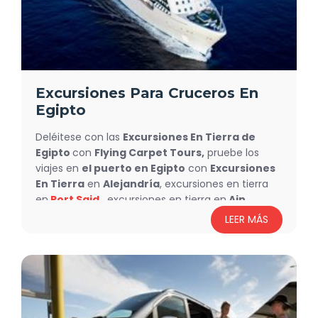
Ofrecemos diferentes tipos de cruceros para
adaptarnos a todos los estilos de viaje. ¡Reserva
ahora con nosotros!
Excursiones Para Cruceros En
Egipto
Deléitese con las
Excursiones En Tierra de
Egipto
con
Flying Carpet Tours,
pruebe los
viajes en
el puerto en Egipto
con
Excursiones
En Tierra
en
Alejandría
, excursiones en tierra
en
Port Said
, excursiones en tierra en
Ain
sokhna
, excursiones en tierra en
Safaga
y
más
,
LEER MÁS
maravíllese ante la gloria de l
as pirámides de
Giza
, explore la historia del antiguo Egipto
Museo
Egipcio
, disfrute del esnorquel y el buceo en el
agua pura y cristalina del
Mar Rojo
y encuentre
actividades más emocionantes en nuestras
fabulosas excursiones en Egipto.