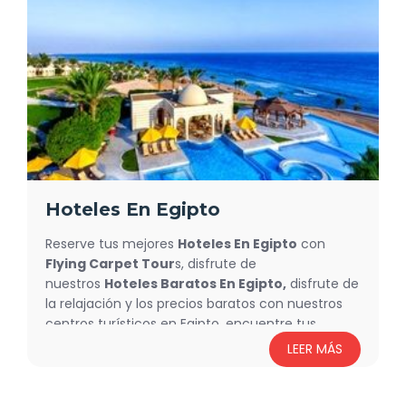
Hoteles En Egipto
Reserve tus mejores
Hoteles En Egipto
con
Flying Carpet Tour
s, disfrute de
nuestros
Hoteles Baratos En Egipto,
disfrute de
la relajación y los precios baratos con nuestros
centros turísticos en Egipto, encuentre tus
Hoteles De Lujo
con Flying Carpet
LEER MÁS
Tours,además, seleccione entre la variedad de
nuestros recorridos turísticos y excursiones que
se ofrecen en cada hotel,un sinfín de servicios le