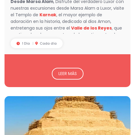
Desde Marsa Alam
, Disfrute del verdadero Luxor con
nuestras excursiones desde Marsa Alam a Luxor, visite
el Templo de
Karnak
, el mayor ejemplo de
adoración en la historia, dedicado al dios Amon,
entretenga sus ojos entre el
Valle de los Reyes
, que
contiene las obras maestras de las antiguas tumbas
egipcias.
1 Día
Cada día
LEER MÁS