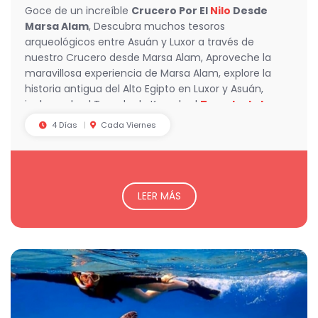
Goce de un increíble
Crucero Por El
Nilo
Desde
Marsa Alam
, Descubra muchos tesoros
arqueológicos entre Asuán y Luxor a través de
nuestro Crucero desde Marsa Alam, Aproveche la
maravillosa experiencia de Marsa Alam, explore la
historia antigua del Alto Egipto en Luxor y Asuán,
incluyendo el Templo de Karnak, el
Templo de Luxor
y el Valle de los Reyes.
4 Días
Cada Viernes
LEER MÁS