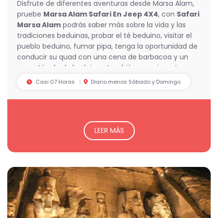
Disfrute de diferentes aventuras desde Marsa Alam,
pruebe
Marsa Alam Safari En Jeep 4X4
, con
Safari
Marsa Alam
podrás saber más sobre la vida y las
tradiciones beduinas, probar el té beduino, visitar el
pueblo beduino, fumar pipa, tenga la oportunidad de
conducir su quad con una cena de barbacoa y un
espectáculo de beduinos, también experimente
montar en camello.
Casi 07 Horas
Diario menos Sábado y Domingo
LEER MÁS