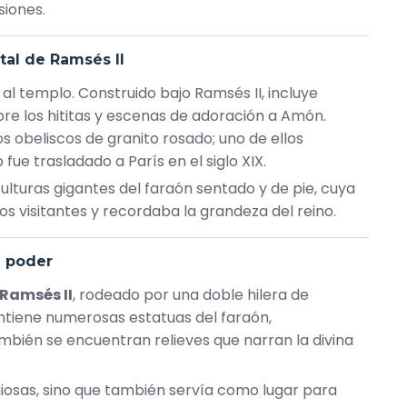
siones.
tal de Ramsés II
al templo. Construido bajo Ramsés II, incluye
obre los hititas y escenas de adoración a Amón.
s obeliscos de granito rosado; uno de ellos
fue trasladado a París en el siglo XIX.
lturas gigantes del faraón sentado y de pie, cuya
s visitantes y recordaba la grandeza del reino.
e poder
 Ramsés II
, rodeado por una doble hilera de
ontiene numerosas estatuas del faraón,
mbién se encuentran relieves que narran la divina
giosas, sino que también servía como lugar para