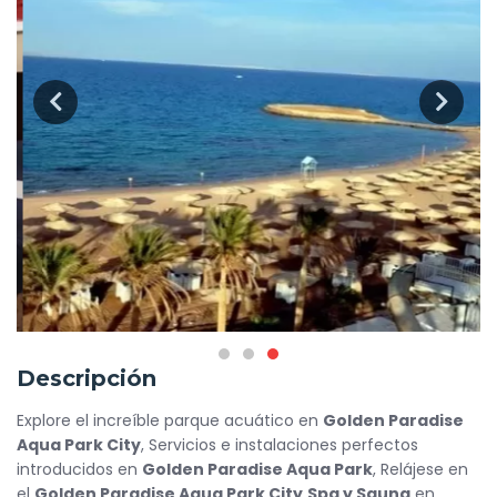
Descripción
Explore el increíble parque acuático en
Golden Paradise
Aqua Park City
, Servicios e instalaciones perfectos
introducidos en
Golden Paradise Aqua Park
, Relájese en
el
Golden Paradise Aqua Park City
Spa y Sauna
en