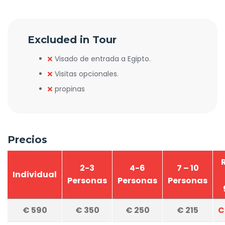
Excluded in Tour
Visado de entrada a Egipto.
Visitas opcionales.
propinas
Precios
2-3
4-6
7 – 10
Individual
Personas
Personas
Personas
€
590
€
350
€
250
€
215
C