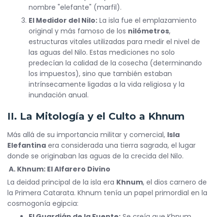
nombre "elefante" (marfil).
El Medidor del Nilo:
La isla fue el emplazamiento
original y más famoso de los
nilómetros
,
estructuras vitales utilizadas para medir el nivel de
las aguas del Nilo. Estas mediciones no solo
predecían la calidad de la cosecha (determinando
los impuestos), sino que también estaban
intrínsecamente ligadas a la vida religiosa y la
inundación anual.
II. La Mitología y el Culto a Khnum
Más allá de su importancia militar y comercial,
Isla
Elefantina
era considerada una tierra sagrada, el lugar
donde se originaban las aguas de la crecida del Nilo.
A. Khnum: El Alfarero Divino
La deidad principal de la isla era
Khnum
, el dios carnero de
la Primera Catarata. Khnum tenía un papel primordial en la
cosmogonía egipcia:
El Guardián de la Fuente:
Se creía que Khnum