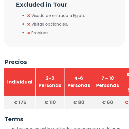
Excluded in Tour
Visado de entrada a Egipto
Visitas opcionales.
Propinas.
Precios
2-3
4-6
7 – 10
Individual
Personas
Personas
Personas
€
175
€
110
€
80
€
60
C
Terms
Los precios están cotizados por persona en dólares