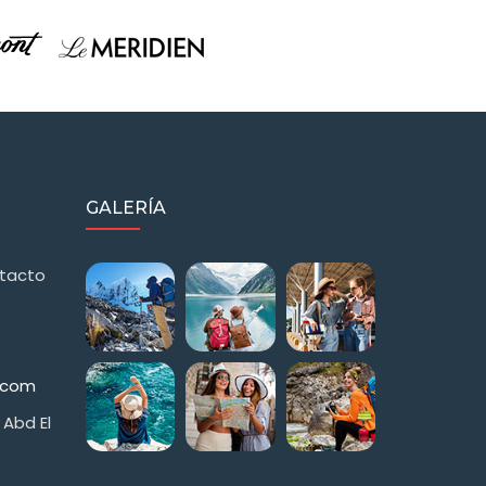
GALERÍA
ntacto
s.com
 Abd El