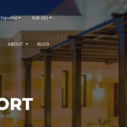
Español
EUR (€)
ABOUT
BLOG
ORT