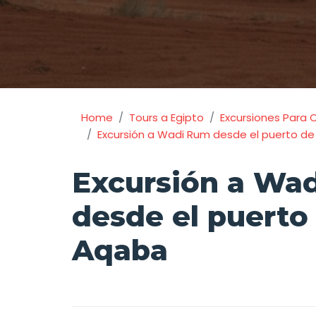
Home
Tours a Egipto
Excursiones Para 
Excursión a Wadi Rum desde el puerto d
Excursión a Wa
desde el puerto
Aqaba