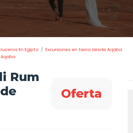
Cruceros En Egipto
Excursiones en tierra desde Aqaba
e Aqaba
di Rum
 de
Oferta