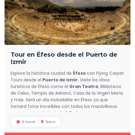
Tour en Éfeso desde el Puerto de
Izmir
Explore la histórica ciudad de
Éfeso
con Flying Carpet
Tours desde el
Puerto de Izmir
. Visite los sitios
turísticos de Éfeso como el
Gran Teatro
, Biblioteca
de Celso, Templo de Adriano, Casa de la Virgen María
y más. Será un día inolvidable en Éfeso ya que
tomará fotos increíbles con todos los maravillosos
monumentos de la ciudad. Todo eso y más con
Flying Carpet Tours
6 Horas
Diario