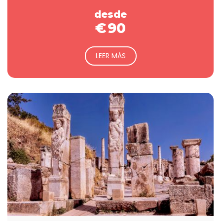
desde
€
90
LEER MÁS