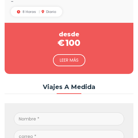
Tours
8 Horas
Diario
desde
€
100
LEER MÁS
Viajes A Medida