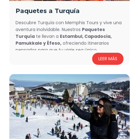
Paquetes a Turquía
Descubre Turquía con Memphis Tours y vive una
aventura inolvidable. Nuestros
Paquetes
Turquía
te llevan a
Estambul, Capadocia,
Pamukkale y Éfeso,
ofreciendo itinerarios
pensados para que tu viaje sea único,
personalizado y con la mejor relación calidad-
LEER MÁS
precio. Sumérgete en la historia, la cultura y los
paisajes impresionantes de este destino que lo
tiene todo. ¡Reserva hoy y comienza tu
experiencia!
Recorre Turquía con Nuestros
Tours y Paquetes
Con nuestros
Tours Turquía
, explora los lugares
más icónicos del país: