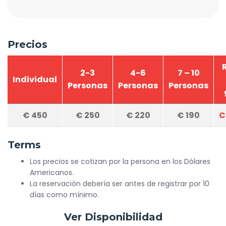
Precios
2-3
4-6
7 – 10
Individual
Personas
Personas
Personas
€
450
€
250
€
220
€
190
C
Terms
Los precios se cotizan por la persona en los Dólares
Americanos.
La reservación debería ser antes de registrar por 10
días como mínimo.
Ver Disponibilidad