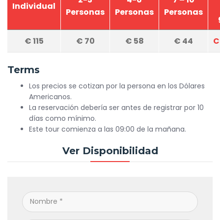
Individual
Personas
Personas
Personas
€
115
€
70
€
58
€
44
C
Terms
Los precios se cotizan por la persona en los Dólares
Americanos.
La reservación debería ser antes de registrar por 10
días como mínimo.
Este tour comienza a las 09:00 de la mañana.
Ver Disponibilidad