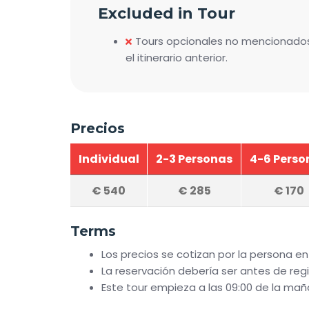
Excluded in Tour
Tours opcionales no mencionado
el itinerario anterior.
Precios
Individual
2-3 Personas
4-6 Perso
€
540
€
285
€
170
Terms
Los precios se cotizan por la persona en
La reservación debería ser antes de reg
Este tour empieza a las 09:00 de la mañ