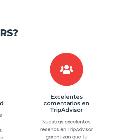
RS?
Excelentes
ad
comentarios en
TripAdvisor
es
Nuestras excelentes
reseñas en TripAdvisor
s
garantizan que tu
na