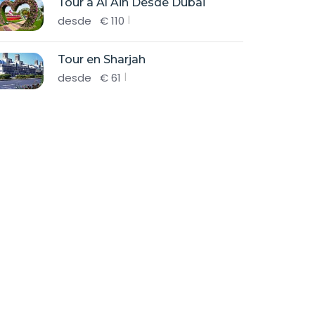
Tour a Al Ain Desde Dubai
desde
€
110
Tour en Sharjah
desde
€
61