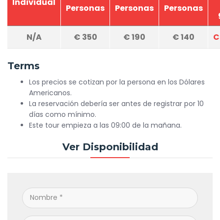
Individual
Personas
Personas
Personas
N/A
€
350
€
190
€
140
C
Terms
Los precios se cotizan por la persona en los Dólares
Americanos.
La reservación debería ser antes de registrar por 10
días como mínimo.
Este tour empieza a las 09:00 de la mañana.
Ver Disponibilidad