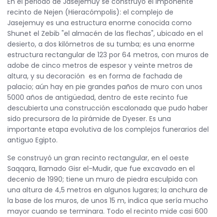
En el periodo de Jasejemuy se construyó el imponente
recinto de Nejen (Hieracómpolis): el complejo de
Jasejemuy es una estructura enorme conocida como
Shunet el Zebib "el almacén de las flechas", ubicado en el
desierto, a dos kilómetros de su tumba; es una enorme
estructura rectangular de 123 por 64 metros, con muros de
adobe de cinco metros de espesor y veinte metros de
altura, y su decoración es en forma de fachada de
palacio; aún hay en pie grandes paños de muro con unos
5000 años de antigüedad, dentro de este recinto fue
descubierta una construcción escalonada que pudo haber
sido precursora de la pirámide de Dyeser. Es una
importante etapa evolutiva de los complejos funerarios del
antiguo Egipto.
Se construyó un gran recinto rectangular, en el oeste
Saqqara, llamado Gisr el-Mudir, que fue excavado en el
decenio de 1990; tiene un muro de piedra esculpida con
una altura de 4,5 metros en algunos lugares; la anchura de
la base de los muros, de unos 15 m, indica que sería mucho
mayor cuando se terminara. Todo el recinto mide casi 600