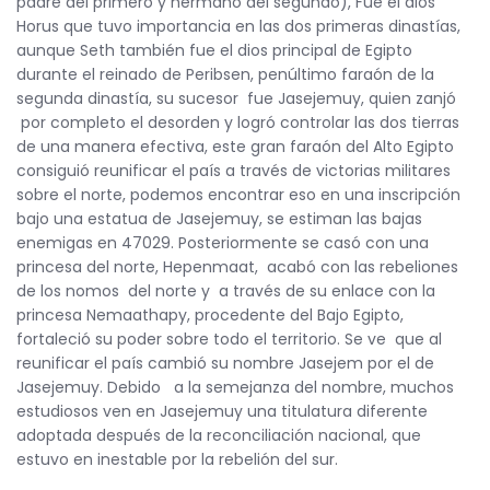
padre del primero y hermano del segundo), Fue el dios
Horus que tuvo importancia en las dos primeras dinastías,
aunque Seth también fue el dios principal de Egipto
durante el reinado de Peribsen, penúltimo faraón de la
segunda dinastía, su sucesor fue Jasejemuy, quien zanjó
por completo el desorden y logró controlar las dos tierras
de una manera efectiva, este gran faraón del Alto Egipto
consiguió reunificar el país a través de victorias militares
sobre el norte, podemos encontrar eso en una inscripción
bajo una estatua de Jasejemuy, se estiman las bajas
enemigas en 47029. Posteriormente se casó con una
princesa del norte, Hepenmaat, acabó con las rebeliones
de los nomos del norte y a través de su enlace con la
princesa Nemaathapy, procedente del Bajo Egipto,
fortaleció su poder sobre todo el territorio. Se ve que al
reunificar el país cambió su nombre Jasejem por el de
Jasejemuy. Debido a la semejanza del nombre, muchos
estudiosos ven en Jasejemuy una titulatura diferente
adoptada después de la reconciliación nacional, que
estuvo en inestable por la rebelión del sur.