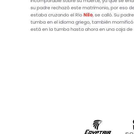
incomparable sobre su muerte, ya que se en
su padre rechazó este matrimonio, por eso d
estaba cruzando el Río
Nilo
, se calló. Su pad
tumba en el idioma griego, también momificó 
está en la tumba hasta ahora en una caja de cr