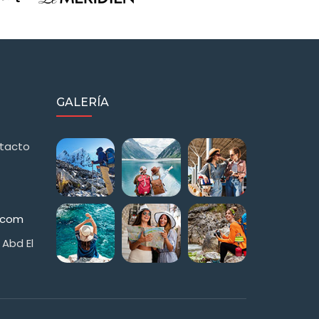
GALERÍA
ntacto
s.com
 Abd El