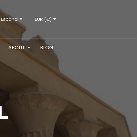
Español
EUR (€)
ABOUT
BLOG
L