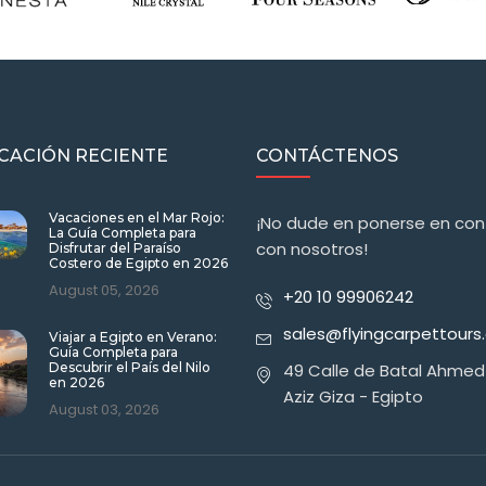
CACIÓN RECIENTE
CONTÁCTENOS
Vacaciones en el Mar Rojo:
¡No dude en ponerse en co
La Guía Completa para
con nosotros!
Disfrutar del Paraíso
Costero de Egipto en 2026
August 05, 2026
+20 10 99906242
sales@flyingcarpettour
Viajar a Egipto en Verano:
Guía Completa para
Descubrir el País del Nilo
49 Calle de Batal Ahmed
en 2026
Aziz Giza - Egipto
August 03, 2026